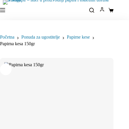
Idi
na
Korpa
sadržaj
Početna
Ponuda za ugostitelje
Papirne kese
Papirna kesa 150gr