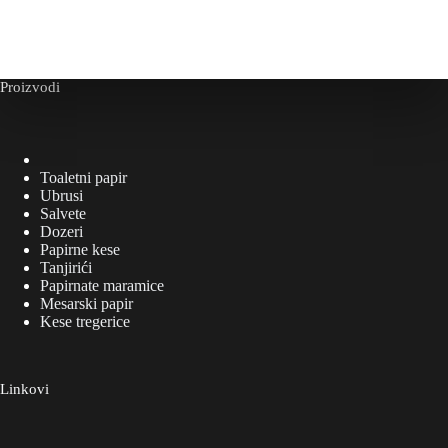
Proizvodi
Toaletni papir
Ubrusi
Salvete
Dozeri
Papirne kese
Tanjirići
Papirnate maramice
Mesarski papir
Kese tregerice
Linkovi