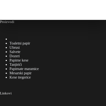
Proizvodi
Toaletni papir
Ubrusi
Salvete
Dozeri
Papirne kese
Tanjirići
Papirnate maramice
Mesarski papir
Kese tregerice
Linkovi