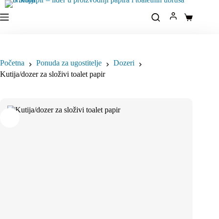
Idi
na
Korpa
sadržaj
Početna
Ponuda za ugostitelje
Dozeri
Kutija/dozer za složivi toalet papir