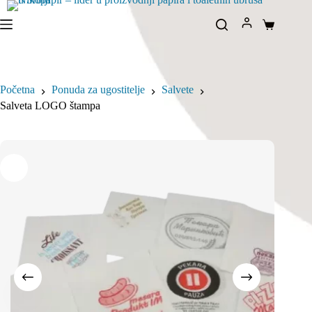
Idi
na
Korpa
sadržaj
Početna
Ponuda za ugostitelje
Salvete
Salveta LOGO štampa