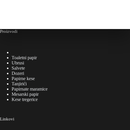
Proizvodi
Toaletni papir
Ubrusi
Salvete
Dozeri
Papirne kese
Tanjirići
Papirnate maramice
Mesarski papir
Kese tregerice
Linkovi