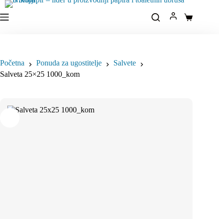
Idi
na
Korpa
sadržaj
Početna
Ponuda za ugostitelje
Salvete
Salveta 25×25 1000_kom