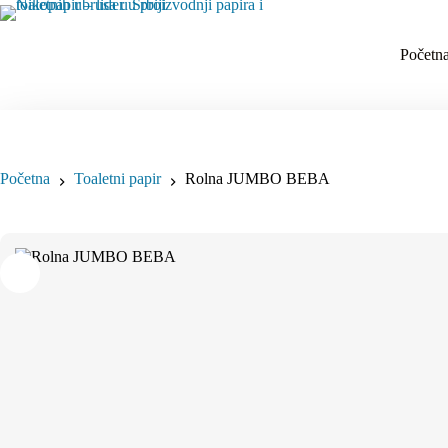
Idi
na
sadržaj
Početn
Početna
Toaletni papir
Rolna JUMBO BEBA