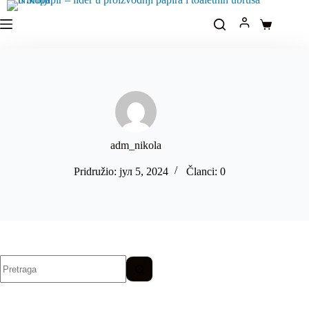
Idi
na
Korpa
sadržaj
adm_nikola
Pridružio: јул 5, 2024
Članci: 0
Nikakve
rezultate