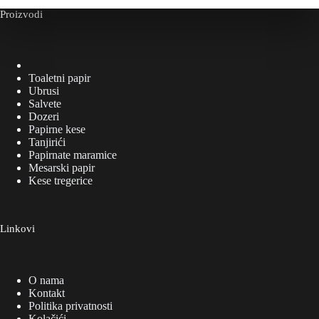
Proizvodi
Toaletni papir
Ubrusi
Salvete
Dozeri
Papirne kese
Tanjirići
Papirnate maramice
Mesarski papir
Kese tregerice
Linkovi
O nama
Kontakt
Politika privatnosti
Kolačići